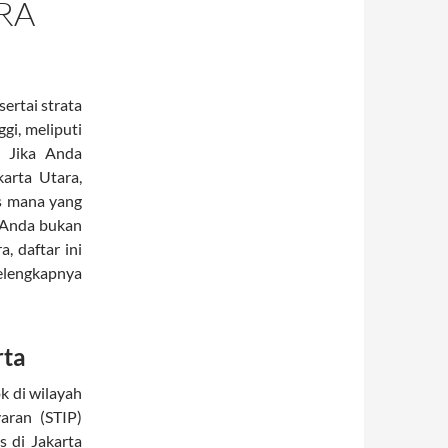
RA
sertai strata
gi, meliputi
. Jika Anda
karta Utara,
as mana yang
u Anda bukan
, daftar ini
selengkapnya
rta
 di wilayah
yaran (STIP)
s di Jakarta