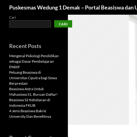
Cari
Puskesmas Wedung 1 Demak – Portal Beasiswa dan U
Langsung
Cari
CARI
ke
isi
Recent Posts
Mengenal Psikologi Pendidikan
sebagai Dasar Pembelajaran
Efektif
Peluang Beasiswa di
Universitas Ciputra bagi Siswa
Berprestasi
Beasiswa Astra Untuk
Mahasiswa S1, Buruan Daftar!
Beasiswa S2 Kebidanan di
Indonesia FKUB
4 Jenis Beasiswa Bakrie
University Dan Benefitnya