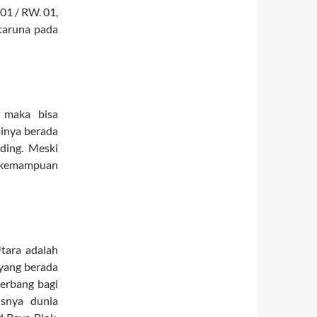
01 / RW. 01,
taruna pada
, maka bisa
sinya berada
ding. Meski
i kemampuan
Utara adalah
yang berada
gerbang bagi
usnya dunia