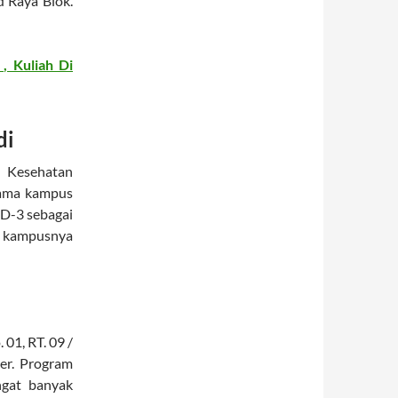
d Raya Blok.
, Kuliah Di
di
Kesehatan
nama kampus
 D-3 sebagai
i kampusnya
01, RT. 09 /
er. Program
ngat banyak