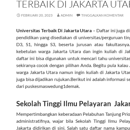
TERBAIK DI JAKARTA UTA
FEBRUARI 20, 2023
ADMIN
TINGGALKAN KOMENTAR
Universitas Terbaik Di Jakarta Utara
– Daftar ini juga di
pendidikan yang disediakan di universitas/perguruan ting
D3, S1, hingga S3, beserta jurusan atau fakultasnya
kebetulan warga Jakarta Utara dan ingin kuliah di Ja
daftar ini bisa digunakan untuk mencari tahu universit
sekiranya cocok dengan pilihan Anda. Begitu pula kala
warga Jakarta Utara namun ingin kuliah di Jakarta Utara
juga bisa dijadikan rujukan.Berikut ini adalah informasi 
dari puskesmaswedung1demak.
Sekolah Tinggi Ilmu Pelayaran Jaka
Mempertimbangkan keberadaan Pelabuhan Tanjung Priok
administratifnya, wajar bila Sekolah Tinggi Ilmu Pela
Jakarta didirikan di sini. Salah satu daftar nama kampu