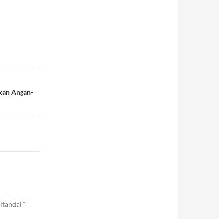
ukan Angan-
ditandai
*