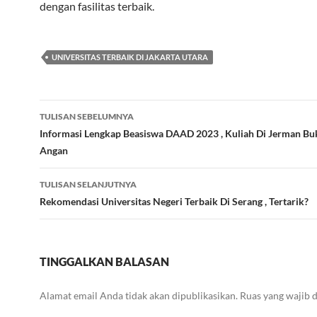
dengan fasilitas terbaik.
UNIVERSITAS TERBAIK DI JAKARTA UTARA
Navigasi
TULISAN SEBELUMNYA
Tulisan
Informasi Lengkap Beasiswa DAAD 2023 , Kuliah Di Jerman B
Angan
TULISAN SELANJUTNYA
Rekomendasi Universitas Negeri Terbaik Di Serang , Tertarik?
TINGGALKAN BALASAN
Alamat email Anda tidak akan dipublikasikan.
Ruas yang wajib 