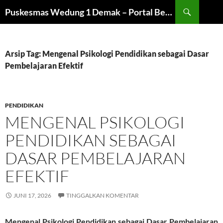
Langsung
Cari
Puskesmas Wedung 1 Demak – Portal Beasiswa dan Universitas
ke
isi
Arsip Tag: Mengenal Psikologi Pendidikan sebagai Dasar
Pembelajaran Efektif
PENDIDIKAN
MENGENAL PSIKOLOGI
PENDIDIKAN SEBAGAI
DASAR PEMBELAJARAN
EFEKTIF
JUNI 17, 2026
TINGGALKAN KOMENTAR
Mengenal Psikologi Pendidikan sebagai Dasar Pembelajaran