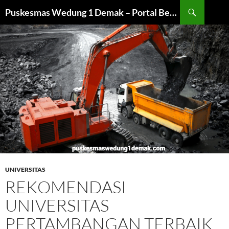
Langsung
Cari
Puskesmas Wedung 1 Demak – Portal Beasiswa dan Universitas
ke
isi
UNIVERSITAS
REKOMENDASI
UNIVERSITAS
PERTAMBANGAN TERBAIK