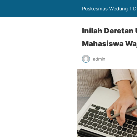
Puskesmas Wedung 1 De
Inilah Deretan 
Mahasiswa Waj
admin