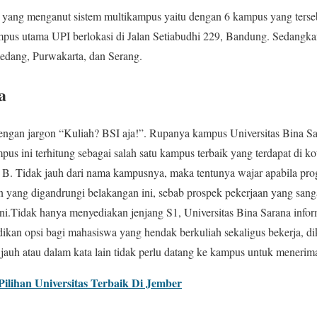
 yang menganut sistem multikampus yaitu dengan 6 kampus yang terseba
pus utama UPI berlokasi di Jalan Setiabudhi 229, Bandung. Sedangka
medang, Purwakarta, dan Serang.
a
engan jargon “Kuliah? BSI aja!”. Rupanya kampus Universitas Bina Sa
mpus ini terhitung sebagai salah satu kampus terbaik yang terdapat di 
 B. Tidak jauh dari nama kampusnya, maka tentunya wajar apabila prog
n yang digandrungi belakangan ini, sebab prospek pekerjaan yang sang
g ini.Tidak hanya menyediakan jenjang S1, Universitas Bina Sarana inf
ikan opsi bagi mahasiswa yang hendak berkuliah sekaligus bekerja, di
jauh atau dalam kata lain tidak perlu datang ke kampus untuk menerim
 Pilihan Universitas Terbaik Di Jember